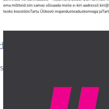
oma mõtteid siin samas võisaada meile e-kiri aadressil kir
teoks koostöösTartu Ülikooli majandusteaduskonnaga jaTar