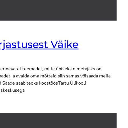
jastusest Väike
rinevatel teemadel, mille ühiseks nimetajaks on
det ja avalda oma mõtteid siin samas võisaada meile
d Saade saab teoks koostöösTartu Ülikooli
duskeskusega