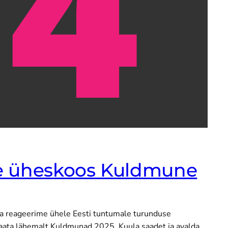
e üheskoos Kuldmune
ja reageerime ühele Eesti tuntumale turunduse
Vaata lähemalt Kuldmunad 2025 Kuula saadet ja avalda