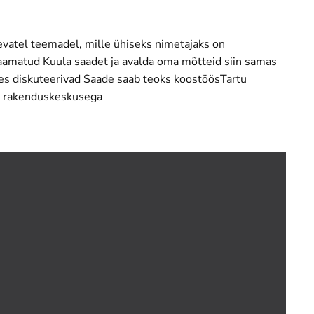
vatel teemadel, mille ühiseks nimetajaks on
aamatud Kuula saadet ja avalda oma mõtteid siin samas
tes diskuteerivad Saade saab teoks koostöösTartu
ka rakenduskeskusega