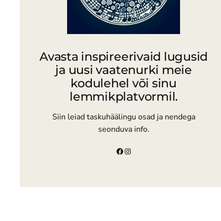
Avasta inspireerivaid lugusid
ja uusi vaatenurki meie
kodulehel või sinu
lemmikplatvormil.
Siin leiad taskuhäälingu osad ja nendega
seonduva info.
Facebook
Instagram