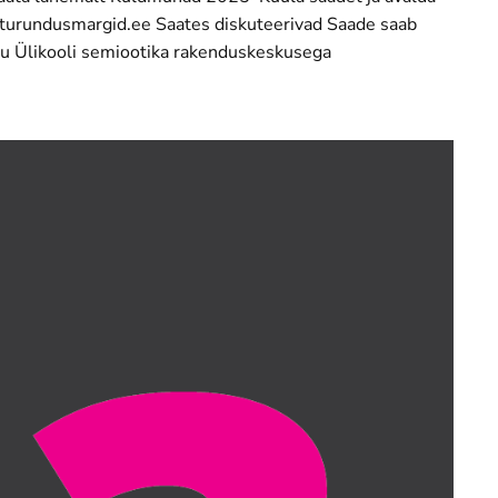
i@turundusmargid.ee Saates diskuteerivad Saade saab
tu Ülikooli semiootika rakenduskeskusega