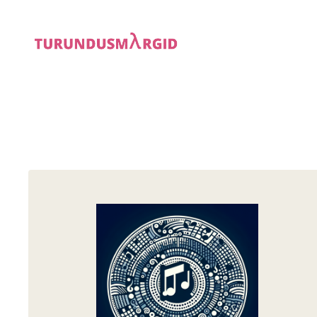
Liigu
sisu
juurde