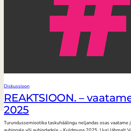
Diskussioon
REAKTSIOON. – vaatam
2025
Turundussemiootika taskuhäälingu neljandas osas vaatame 
auhinnale või auhindadele – Kuldmuna 2025. Uuri lähmalt 