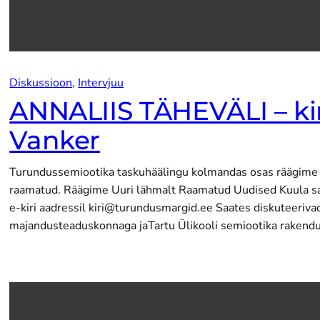
Diskussioon
, 
Intervjuu
ANNALIIS TÄHEVÄLI – kir
Vanker
Turundussemiootika taskuhäälingu kolmandas osas räägime e
raamatud. Räägime Uuri lähmalt Raamatud Uudised Kuula saa
e-kiri aadressil kiri@turundusmargid.ee Saates diskuteeriva
majandusteaduskonnaga jaTartu Ülikooli semiootika raken