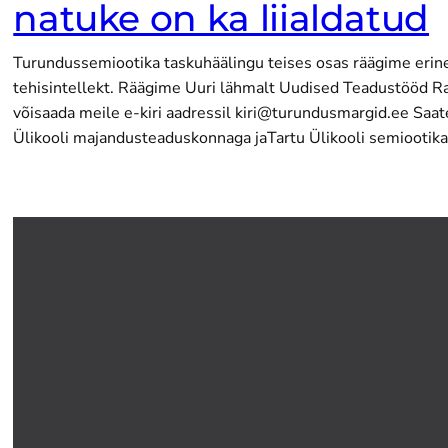
natuke on ka liialdatud
Turundussemiootika taskuhäälingu teises osas räägime erine
tehisintellekt. Räägime Uuri lähmalt Uudised Teadustööd R
võisaada meile e-kiri aadressil kiri@turundusmargid.ee Saa
Ülikooli majandusteaduskonnaga jaTartu Ülikooli semiooti