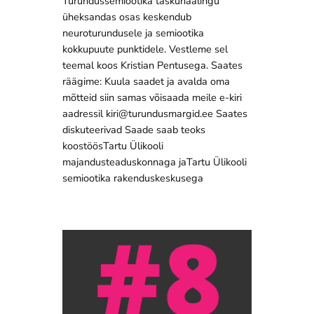
Turundussemiootika taskuhäälingu
üheksandas osas keskendub
neuroturundusele ja semiootika
kokkupuute punktidele. Vestleme sel
teemal koos Kristian Pentusega. Saates
räägime: Kuula saadet ja avalda oma
mõtteid siin samas võisaada meile e-kiri
aadressil kiri@turundusmargid.ee Saates
diskuteerivad Saade saab teoks
koostöösTartu Ülikooli
majandusteaduskonnaga jaTartu Ülikooli
semiootika rakenduskeskusega