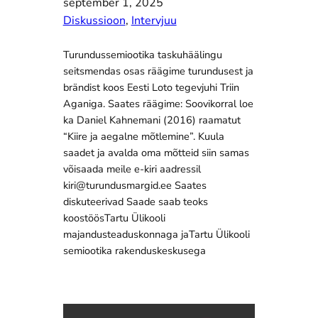
september 1, 2025
Diskussioon
, 
Intervjuu
Turundussemiootika taskuhäälingu
seitsmendas osas räägime turundusest ja
brändist koos Eesti Loto tegevjuhi Triin
Aganiga. Saates räägime: Soovikorral loe
ka Daniel Kahnemani (2016) raamatut
“Kiire ja aegalne mõtlemine”. Kuula
saadet ja avalda oma mõtteid siin samas
võisaada meile e-kiri aadressil
kiri@turundusmargid.ee Saates
diskuteerivad Saade saab teoks
koostöösTartu Ülikooli
majandusteaduskonnaga jaTartu Ülikooli
semiootika rakenduskeskusega