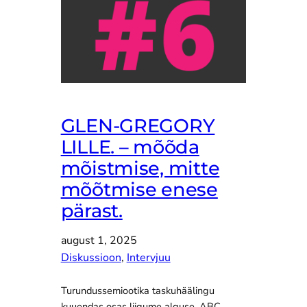
GLEN-GREGORY
LILLE. – mõõda
mõistmise, mitte
mõõtmise enese
pärast.
august 1, 2025
Diskussioon
, 
Intervjuu
Turundussemiootika taskuhäälingu
kuuendas osas liigume alguse, ABC