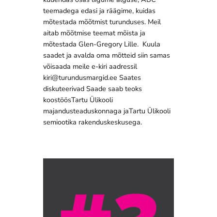
teemadega edasi ja räägime, kuidas
mõtestada mõõtmist turunduses. Meil
aitab mõõtmise teemat mõista ja
mõtestada Glen-Gregory Lille. Kuula
saadet ja avalda oma mõtteid siin samas
võisaada meile e-kiri aadressil
kiri@turundusmargid.ee Saates
diskuteerivad Saade saab teoks
koostöösTartu Ülikooli
majandusteaduskonnaga jaTartu Ülikooli
semiootika rakenduskeskusega.