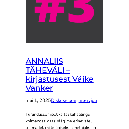
ANNALIIS
TÄHEVÄLI –
kirjastusest Väike
Vanker
mai 1, 2025
Diskussioon
, 
Intervjuu
Turundussemiootika taskuhäälingu
kolmandas osas räägime erinevatel
teemadel, mille ühiseks nimetajaks on