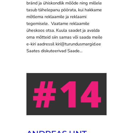
bränd ja ühiskondlik mõõde ning millele
tasub tähelepanu pöörata, kui hakkame
mõtlema reklaamile ja reklaami
tegemisele. Vaatame reklaamile
üheskoos otsa. Kuula saadet ja avalda
oma mõtteid siin samas või saada meile
e-kiri aadressil kiri@turundusmargid.ee
Saates diskuteerivad Saade…