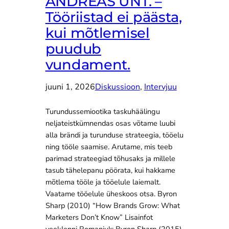
ANDREAS UNT. –
Tööriistad ei päästa,
kui mõtlemisel
puudub
vundament.
juuni 1, 2026
Diskussioon
, 
Intervjuu
Turundussemiootika taskuhäälingu
neljateistkümnendas osas võtame luubi
alla brändi ja turunduse strateegia, tööelu
ning tööle saamise. Arutame, mis teeb
parimad strateegiad tõhusaks ja millele
tasub tähelepanu pöörata, kui hakkame
mõtlema tööle ja tööelule laiemalt.
Vaatame tööelule üheskoos otsa. Byron
Sharp (2010) “How Brands Grow: What
Marketers Don’t Know” Lisainfot
veel:Jenni Romaniuk; Byron Sharp (2015)