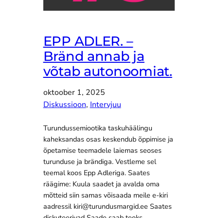
EPP ADLER. –
Bränd annab ja
võtab autonoomiat.
oktoober 1, 2025
Diskussioon
, 
Intervjuu
Turundussemiootika taskuhäälingu
kaheksandas osas keskendub õppimise ja
õpetamise teemadele laiemas seoses
turunduse ja brändiga. Vestleme sel
teemal koos Epp Adleriga. Saates
räägime: Kuula saadet ja avalda oma
mõtteid siin samas võisaada meile e-kiri
aadressil kiri@turundusmargid.ee Saates
diskuteerivad Saade saab teoks