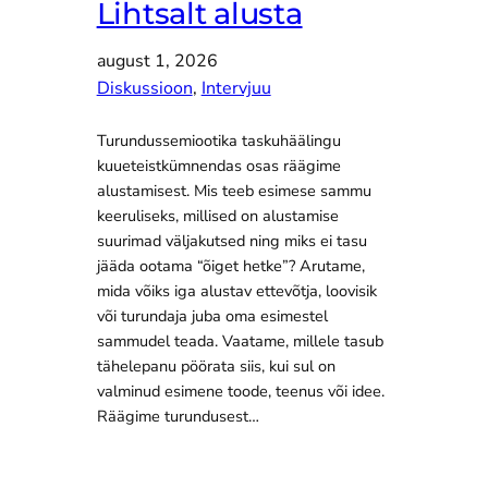
Lihtsalt alusta
august 1, 2026
Diskussioon
, 
Intervjuu
Turundussemiootika taskuhäälingu
kuueteistkümnendas osas räägime
alustamisest. Mis teeb esimese sammu
keeruliseks, millised on alustamise
suurimad väljakutsed ning miks ei tasu
jääda ootama “õiget hetke”? Arutame,
mida võiks iga alustav ettevõtja, loovisik
või turundaja juba oma esimestel
sammudel teada. Vaatame, millele tasub
tähelepanu pöörata siis, kui sul on
valminud esimene toode, teenus või idee.
Räägime turundusest…